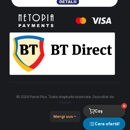
© 2026 Panel Plus. Toate drepturile rezervate. Dezvoltat de
Thecon
0
Coș
Mergi sus
Cere ofertă!