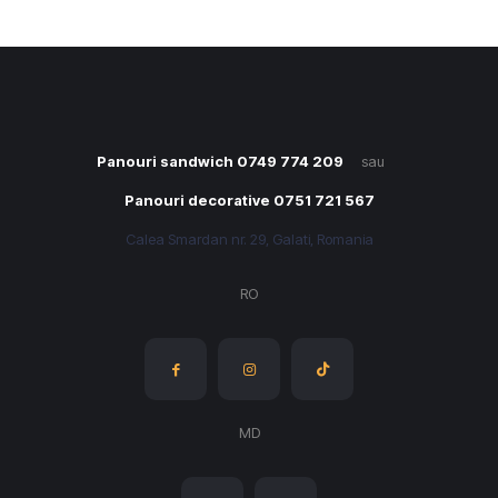
Panouri sandwich 0749 774 209
sau
Panouri decorative 0751 721 567
Calea Smardan nr. 29, Galati, Romania
RO
MD