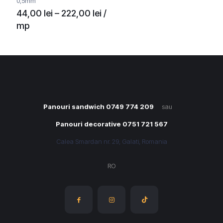
0,5mm
Interval
44,00
lei
–
222,00
lei
/
de
mp
prețuri:
44,00 lei
până
la
222,00 lei
Panouri sandwich 0749 774 209
sau
Panouri decorative 0751 721 567
Calea Smardan nr. 29, Galati, Romania
RO