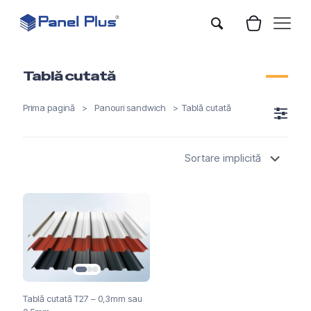
Tablă cutată
Prima pagină
>
Panouri sandwich
>
Tablă cutată
Tablă cutată T27 – 0,3mm sau