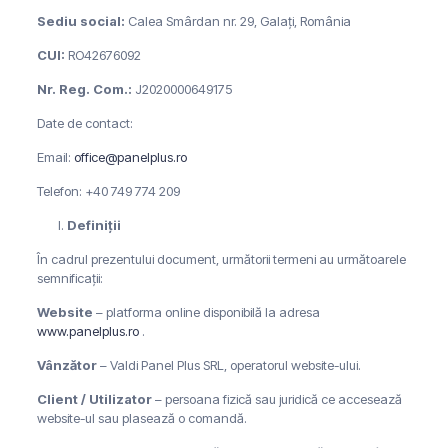
Sediu social:
Calea Smârdan nr. 29, Galați, România
CUI:
RO42676092
Nr. Reg. Com.:
J2020000649175
Date de contact:
Email:
office@panelplus.ro
Telefon: +40 749 774 209
Definiții
În cadrul prezentului document, următorii termeni au următoarele
semnificații:
Website
– platforma online disponibilă la adresa
www.panelplus.ro
.
Vânzător
– Valdi Panel Plus SRL, operatorul website-ului.
Client / Utilizator
– persoana fizică sau juridică ce accesează
website-ul sau plasează o comandă.