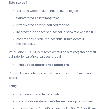
Este interzisă:
utilizarea website-ului pentru activități ilegale
transmiterea de informații false
introducerea de viruși sau cod malițios
încercarea de acces neautorizat la serverele website-ului
copierea sau distribuirea conținutului fără acordul
proprietarului.
Valdi Panel Plus SRL își rezervă dreptul de a restricționa accesul
utilizatorilor care încalcă aceste reguli.
Produse și descrierea acestora
Produsele prezentate pe website sunt descrise cât mai exact
posibil.
Totuși:
imaginile au caracter informativ
pot exista diferențe minore între imagine și produsul real
specificațiile pot fi modificate de producători fără notificare.