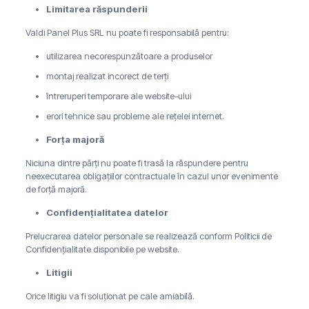
Limitarea răspunderii
Valdi Panel Plus SRL nu poate fi responsabilă pentru:
utilizarea necorespunzătoare a produselor
montaj realizat incorect de terți
întreruperi temporare ale website-ului
erori tehnice sau probleme ale rețelei internet.
Forța majoră
Niciuna dintre părți nu poate fi trasă la răspundere pentru
neexecutarea obligațiilor contractuale în cazul unor evenimente
de forță majoră.
Confidențialitatea datelor
Prelucrarea datelor personale se realizează conform Politicii de
Confidențialitate disponibile pe website.
Litigii
Orice litigiu va fi soluționat pe cale amiabilă.