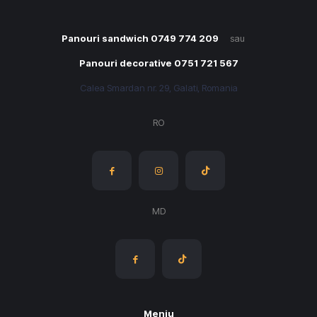
Panouri sandwich 0749 774 209
sau
Panouri decorative 0751 721 567
Calea Smardan nr. 29, Galati, Romania
RO
MD
Meniu