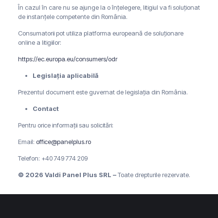
În cazul în care nu se ajunge la o înțelegere, litigiul va fi soluționat
de instanțele competente din România.
Consumatorii pot utiliza platforma europeană de soluționare
online a litigiilor:
https://ec.europa.eu/consumers/odr
Legislația aplicabilă
Prezentul document este guvernat de legislația din România.
Contact
Pentru orice informații sau solicitări:
Email:
office@panelplus.ro
Telefon: +40 749 774 209
© 2026 Valdi Panel Plus SRL –
Toate drepturile rezervate.