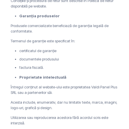
Condițiile și procedura de retur sunt descrise în Politica de Retur
disponibilă pe website.
Garanția produselor
Produsele comercializate beneficiază de garanția legală de
conformitate.
Termenul de garanție este specificat în:
certificatul de garanție
documentele produsului
factura fiscală.
Proprietate intelectuală
Întregul conținut al website-ului este proprietatea Valdi Panel Plus
SRL sau a partenerilor săi.
Acesta include, enumerativ, dar nu limitativ texte, marca, imagini,
logo-uri, grafică și design.
Utilizarea sau reproducerea acestora fără acordul scris este
interzisă.