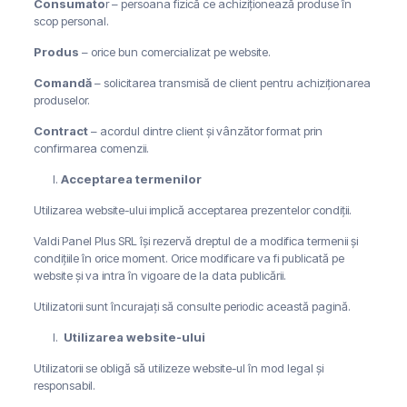
Consumato
r – persoana fizică ce achiziționează produse în
scop personal.
Produs
– orice bun comercializat pe website.
Comandă
– solicitarea transmisă de client pentru achiziționarea
produselor.
Contract
– acordul dintre client și vânzător format prin
confirmarea comenzii.
Acceptarea termenilor
Utilizarea website-ului implică acceptarea prezentelor condiții.
Valdi Panel Plus SRL își rezervă dreptul de a modifica termenii și
condițiile în orice moment. Orice modificare va fi publicată pe
website și va intra în vigoare de la data publicării.
Utilizatorii sunt încurajați să consulte periodic această pagină.
Utilizarea website-ului
Utilizatorii se obligă să utilizeze website-ul în mod legal și
responsabil.