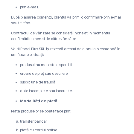
prin e-mail.
După plasarea comenzii, clientul va primi o confirmare prin e-mail
sau telefon.
Contractul de vânzare se consideră încheiat în momentul
confirmării comenzii de către vânzător.
Valdi Panel Plus SRL își rezervă dreptul de a anula o comandă în
următoarele situații:
produsul nu mai este disponibil
eroare de preț sau descriere
suspiciune de fraudă
date incomplete sau incorecte.
Modalități de plată
Plata produselor se poate face prin:
transfer bancar
plată cu cardul online