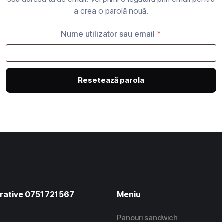
a crea o parolă nouă.
Obligatoriu
Nume utilizator sau email
*
Resetează parola
rative 0751 721 567
Meniu
Panouri sandwich