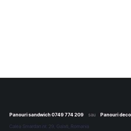
Panouri sandwich 0749 774 209
sau
Panouri deco
Calea Smardan nr. 29, Galati, Romania