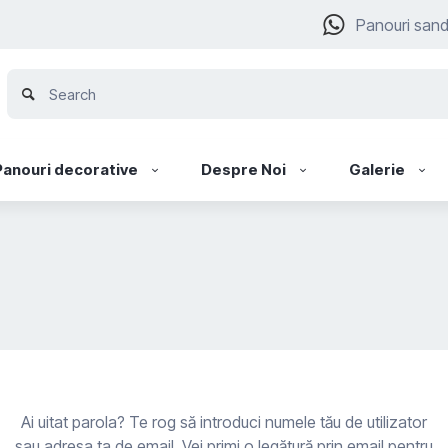
Panouri san
Panouri decorative
Despre Noi
Galerie
Ai uitat parola? Te rog să introduci numele tău de utilizator
sau adresa ta de email. Vei primi o legătură prin email pentru