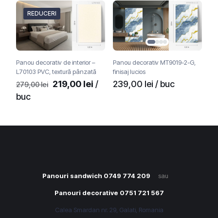
REDUCERI
Panou decorativ de interior –
Panou decorativ MT9019-2-G,
L70103 PVC, textură pânzată
finisaj lucios
Prețul
Prețul
219,00
lei
/
239,00
lei
/ buc
279,00
lei
inițial
curent
buc
a
este:
fost:
219,00 lei.
279,00 lei.
Panouri sandwich 0749 774 209
sau
Panouri decorative 0751 721 567
Calea Smardan nr. 29, Galati, Romania