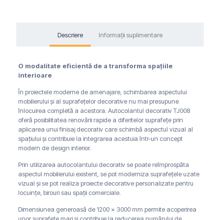
Descriere
Informații suplimentare
O modalitate eficientă de a transforma spațiile
interioare
În proiectele moderne de amenajare, schimbarea aspectului
mobilierului și al suprafețelor decorative nu mai presupune
înlocuirea completă a acestora. Autocolantul decorativ TJ008
oferă posibilitatea renovării rapide a diferitelor suprafețe prin
aplicarea unui finisaj decorativ care schimbă aspectul vizual al
spațiului și contribuie la integrarea acestuia într-un concept
modern de design interior.
Prin utilizarea autocolantului decorativ se poate reîmprospăta
aspectul mobilierului existent, se pot moderniza suprafețele uzate
vizual și se pot realiza proiecte decorative personalizate pentru
locuințe, birouri sau spații comerciale.
Dimensiunea generoasă de 1200 x 3000 mm permite acoperirea
unor suprafețe mari și contribuie la reducerea numărului de