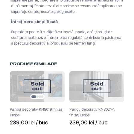
suprafețe plane, integrare în proiecte de renovare, aspect uniform
după montaj. Pentru rezultate optime se recomandă aplicarea pe
suprafețe curate, uscate și degresate.
Întreținere simplificată
Suprafața poate fi curățată cu lavetă moale, apă și soluții de
curățare neabrazive. Întreținerea regulată contribuie la păstrarea
aspectului decorativ al produsului pe termen lung.
PRODUSE SIMILARE
Sold
Sold
out
out
Panou decorativ KN8019, finisaj
Panou decorativ KN8021-1,
lucios
finisaj lucios
239,00
lei
/ buc
239,00
lei
/ buc