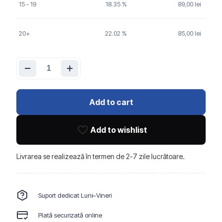
15 - 19
18.35 %
89,00
lei
20+
22.02 %
85,00
lei
Cantitate
Autocolant
decorativ
TJ008,
1200
Add to cart
x
3000
mm
Add to wishlist
Livrarea se realizează în termen de 2-7 zile lucrătoare.
Suport dedicat Luni–Vineri
Plată securizată online