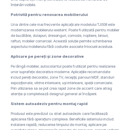
îmbinări vizibile.
Potrivită pentru renovarea mobilierului
Una dintre cele mai frecvente aplicații ale modelului TJ008 este
modernizarea mobilierului existent. Poate fi utilizată pentru mobilier
de bucătărie, dulapuri, dressinguri, comode, noptiere, birouri,
rafturi, mobilier comercial. Această soluție permite schimbarea
aspectului mobilierului fără costurile asociate înlocuirii acestuia.
Aplicare pe pereți și zone decorative
Pe lângă mobilier, autocolantul poate fi utilizat pentru realizarea
unor suprafețe decorative moderne. Aplicațiile recomandate
includ pereți decorativi, zone TV, recepții, panouri MDF, standuri
expoziționale, vitrine interioare, uși interioare, spații comerciale.
Prin utilizarea sa se pot crea rapid zone de accent care atrag
atenția și completează designul general al încăperii.
Sistem autoadeziv pentru montaj rapid
Produsul este prevăzut cu strat autoadeziv care facilitează
aplicarea fără operațiuni complexe. Beneficiile sistemului includ:
instalare rapidă, reducerea timpului de montaj, aplicare pe