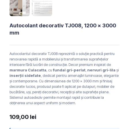
Autocolant decorativ TJ008, 1200 x 3000
mm
Autocolantul decorativ TJ008 reprezintă o soluție practică pentru
renovarea rapidă a mobilierului și transformarea suprafețelor
interioare fără lucrări de construcție. Decor premium inspirat de
marmura Calacatta
, cu
fundal gri-perlat
,
nervuri gri-lila
și
inserții sidefate
, dedicat pentru amenajări luminoase, elegante
și contemporane. Cu dimensiunea de 1200 x 3000 mm și finisaj
decorativ lucios, produsul poate fi aplicat pe dulapuri, mobilier de
bucătărie, uși, pereți decorativi, recepții și alte suprafețe plane.
Sistemul autoadeziv permite montajul rapid și contribuie la
obținerea unui aspect uniform și modern.
109,00
lei