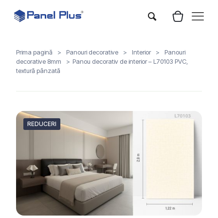
Prima pagină
>
Panouri decorative
>
Interior
>
Panouri
decorative 8mm
>
Panou decorativ de interior – L70103 PVC,
textură pânzată
REDUCERI