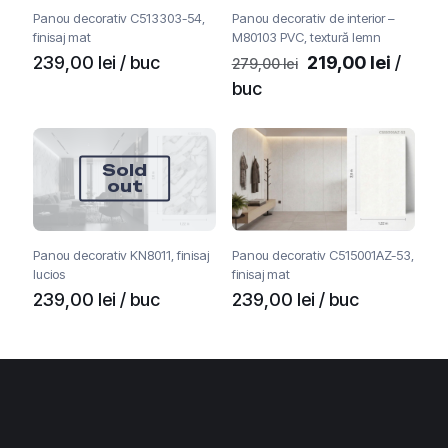
Panou decorativ C513303-54,
Panou decorativ de interior –
finisaj mat
M80103 PVC, textură lemn
Prețul
Prețul
239,00
lei
/ buc
219,00
lei
/
279,00
lei
inițial
curent
buc
a
este:
fost:
219,00 
279,00 lei.
Sold
out
Panou decorativ KN8011, finisaj
Panou decorativ C515001AZ-53,
lucios
finisaj mat
239,00
lei
/ buc
239,00
lei
/ buc