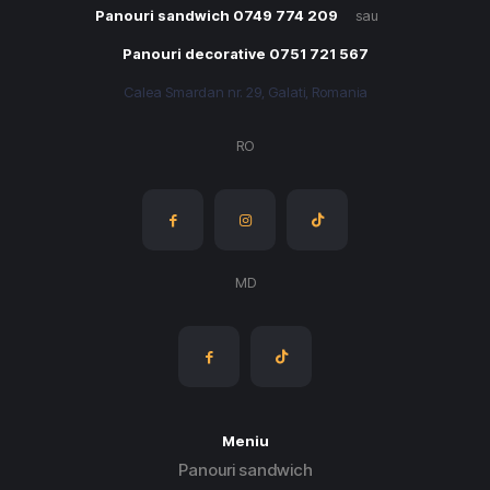
Panouri sandwich 0749 774 209
sau
Panouri decorative 0751 721 567
Calea Smardan nr. 29, Galati, Romania
RO
MD
Meniu
Panouri sandwich