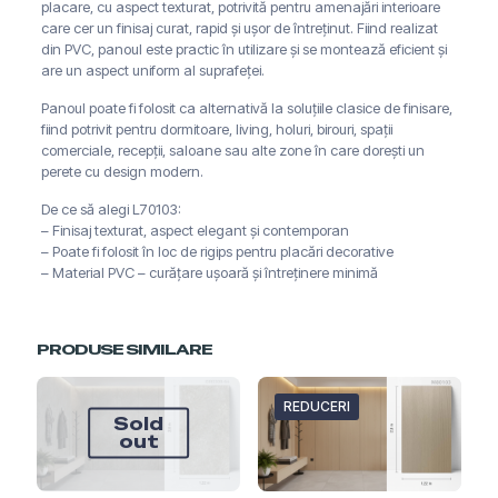
placare, cu aspect texturat, potrivită pentru amenajări interioare
care cer un finisaj curat, rapid și ușor de întreținut. Fiind realizat
din PVC, panoul este practic în utilizare și se montează eficient și
are un aspect uniform al suprafeței.
Panoul poate fi folosit ca alternativă la soluțiile clasice de finisare,
fiind potrivit pentru dormitoare, living, holuri, birouri, spații
comerciale, recepții, saloane sau alte zone în care dorești un
perete cu design modern.
De ce să alegi L70103:
– Finisaj texturat, aspect elegant și contemporan
– Poate fi folosit în loc de rigips pentru placări decorative
– Material PVC – curățare ușoară și întreținere minimă
PRODUSE SIMILARE
REDUCERI
Sold
out