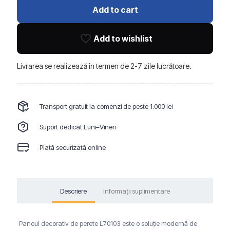
interior
Add to cart
-
L70103
PVC,
Add to wishlist
textură
pânzată
Livrarea se realizează în termen de 2-7 zile lucrătoare.
Transport gratuit la comenzi de peste 1.000 lei
Suport dedicat Luni–Vineri
Plată securizată online
Descriere
Informații suplimentare
Panoul decorativ de perete L70103 este o soluție modernă de