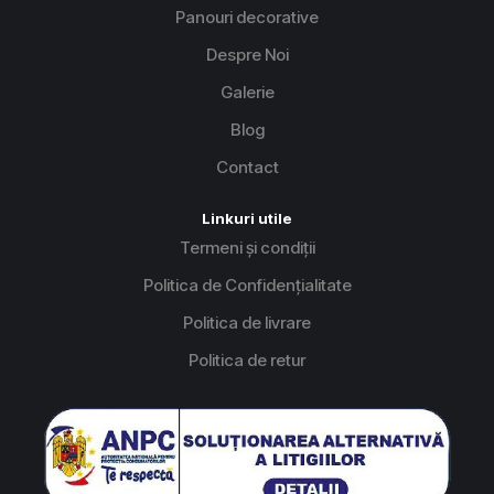
Panouri decorative
Despre Noi
Galerie
Blog
Contact
Linkuri utile
Termeni și condiții
Politica de Confidențialitate
Politica de livrare
Politica de retur