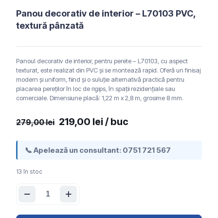
Panou decorativ de interior – L70103 PVC,
textură pânzată
Panoul decorativ de interior, pentru perete – L70103, cu aspect
texturat, este realizat din PVC și se montează rapid. Oferă un finisaj
modern și uniform, fiind și o suluție alternativă practică pentru
placarea pereților în loc de rigips, în spații rezidențiale sau
comerciale. Dimensiune placă: 1,22 m x 2,8 m, grosime 8 mm.
Prețul
Prețul
219,00
lei
/ buc
279,00
lei
inițial
curent
a
este:
📞 Apelează un consultant:
0751 721 567
fost:
219,00 lei.
13 în stoc
279,00 lei.
Cantitate
Panou
decorativ
de