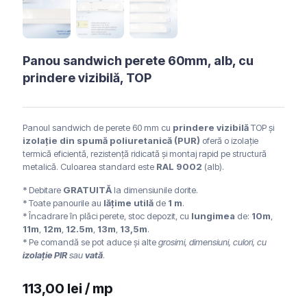
Panou sandwich perete 60mm, alb, cu
prindere vizibilă, TOP
Panoul sandwich de perete 60 mm cu
prindere vizibilă
TOP și
izolație din spumă poliuretanică (PUR)
oferă o izolație
termică eficientă, rezistență ridicată și montaj rapid pe structură
metalică. Culoarea standard este
RAL 9002
(alb).
* Debitare
GRATUITĂ
la dimensiunile dorite.
* Toate panourile au
lățime utilă
de
1 m
.
* Încadrare în plăci perete, stoc depozit, cu
lungimea
de:
10m
,
11m
,
12m
,
12.5m
,
13m
,
13,5m
.
* Pe comandă se pot aduce și alte
grosimi, dimensiuni, culori, cu
izolație PIR
sau
vată
.
113,00
lei
/ mp