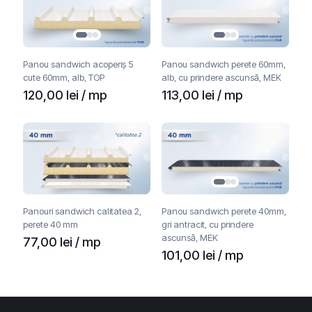
Panou sandwich acoperiș 5
Panou sandwich perete 60mm,
cute 60mm, alb, TOP
alb, cu prindere ascunsă, MEK
120,00
lei
/ mp
113,00
lei
/ mp
Panouri sandwich calitatea 2,
Panou sandwich perete 40mm,
perete 40 mm
gri antracit, cu prindere
ascunsă, MEK
77,00
lei
/ mp
101,00
lei
/ mp