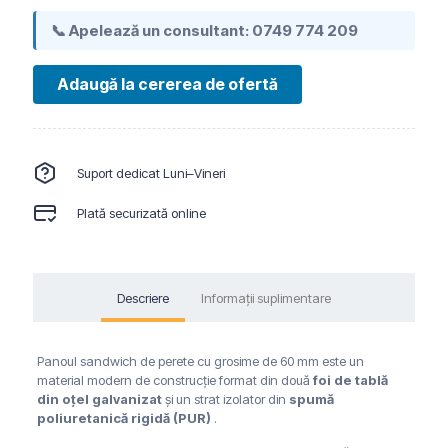
📞 Apelează un consultant:
0749 774 209
Adaugă la cererea de ofertă
Suport dedicat Luni–Vineri
Plată securizată online
Descriere
Informații suplimentare
Panoul sandwich de perete cu grosime de 60 mm este un
material modern de construcție format din două
foi de tablă
din oțel galvanizat
și un strat izolator din
spumă
poliuretanică rigidă (PUR)
.