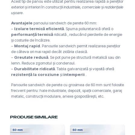
Acest tip de panou este utilizat pentru realizarea rapidă a pereților
exteriori și interiori în
construcții industriale, comerciale
și
rezidențiale
ușoare
.
Avantajele
panoului sandwich de perete 60 mm:
–
Izolare termică eficientă
. Spuma poliuretanică oferă o
performanță termică
ridicată , reducând pierderile de energie
și costurile de încălzire.
–
Montaj rapid
. Panourile sandwich permit realizarea pereților
de câteva ori mai rapid decât zidăria clasică.
–
Greutate redusă
. Se pot pune pe structură metalică sau din
lemn. Reduce zgomotul și condensul.
–
Durabilitate ridicată
. Tabla galvanizată și vopsită oferă
rezistență la coroziune
și
intemperii
.
Panourile sandwich de perete cu grosimea de 60 mm sunt folosite
frecvent pentru: hale industriale, depozit, spații comerciale, garaj
metalic, construcții modulare, anexe gospodărești, etc.
PRODUSE SIMILARE