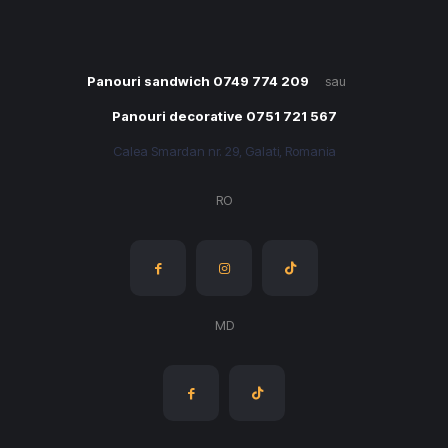
Panouri sandwich 0749 774 209
sau
Panouri decorative 0751 721 567
Calea Smardan nr. 29, Galati, Romania
RO
MD