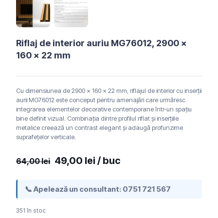
Riflaj de interior auriu MG76012, 2900 x
160 x 22 mm
Cu dimensiunea de 2900 x 160 x 22 mm, riflajul de interior cu inserții
aurii MG76012 este conceput pentru amenajări care urmăresc
integrarea elementelor decorative contemporane într-un spațiu
bine definit vizual. Combinația dintre profilul riflat și inserțiile
metalice creează un contrast elegant și adaugă profunzime
suprafețelor verticale.
Prețul
Prețul
49,00
lei
/ buc
64,00
lei
inițial
curent
a
este:
📞 Apelează un consultant:
0751 721 567
fost:
49,00 lei.
351 în stoc
64,00 lei.