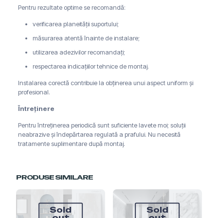
Pentru rezultate optime se recomandă:
verificarea planeității suportului;
măsurarea atentă înainte de instalare;
utilizarea adezivilor recomandați;
respectarea indicațiilor tehnice de montaj.
Instalarea corectă contribuie la obținerea unui aspect uniform și
profesional.
Întreținere
Pentru întreținerea periodică sunt suficiente lavete moi; soluții
neabrazive și îndepărtarea regulată a prafului. Nu necesită
tratamente suplimentare după montaj.
PRODUSE SIMILARE
Sold
Sold
out
out