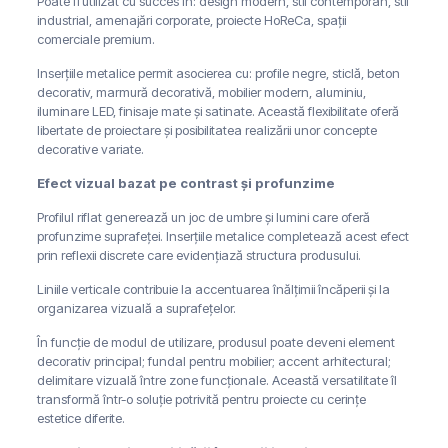
Poate fi utilizat cu succes în: design modern, stil contemporan, stil
industrial, amenajări corporate, proiecte HoReCa, spații
comerciale premium.
Inserțiile metalice permit asocierea cu: profile negre, sticlă, beton
decorativ, marmură decorativă, mobilier modern, aluminiu,
iluminare LED, finisaje mate și satinate. Această flexibilitate oferă
libertate de proiectare și posibilitatea realizării unor concepte
decorative variate.
Efect vizual bazat pe contrast și profunzime
Profilul riflat generează un joc de umbre și lumini care oferă
profunzime suprafeței. Inserțiile metalice completează acest efect
prin reflexii discrete care evidențiază structura produsului.
Liniile verticale contribuie la accentuarea înălțimii încăperii și la
organizarea vizuală a suprafețelor.
În funcție de modul de utilizare, produsul poate deveni element
decorativ principal; fundal pentru mobilier; accent arhitectural;
delimitare vizuală între zone funcționale. Această versatilitate îl
transformă într-o soluție potrivită pentru proiecte cu cerințe
estetice diferite.