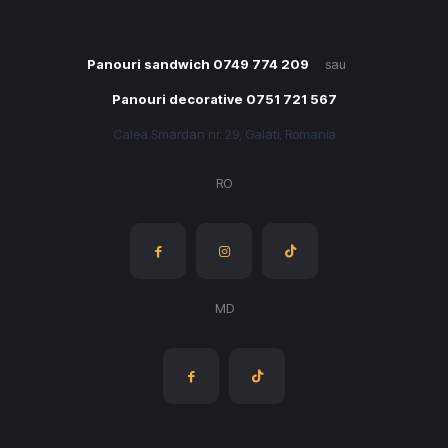
Panouri sandwich 0749 774 209
sau
Panouri decorative 0751 721 567
Calea Smardan nr. 29, Galati, Romania
RO
MD