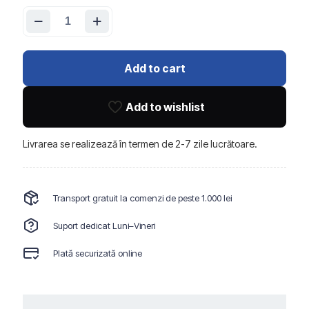
Cantitate
Riflaj
de
interior
auriu
Add to cart
MG76012,
2900
x
Add to wishlist
160
x
22
Livrarea se realizează în termen de 2-7 zile lucrătoare.
mm
Transport gratuit la comenzi de peste 1.000 lei
Suport dedicat Luni–Vineri
Plată securizată online