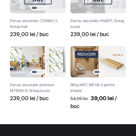
Panou decorativ C516801-2,
Panou decorativ KN8011, finisaj
finisaj mat
lucios
239,00
lei
/ buc
239,00
lei
/ buc
REDUCERI
Panou decorativ premium
Riflaj WPC 68706-9 pentru
MT9106-G, finisaj lucios
interior
Prețul
Prețul
239,00
lei
/ buc
39,00
lei
/
54,00
lei
inițial
curent
buc
a
este:
fost:
39,00 lei
54,00 lei.