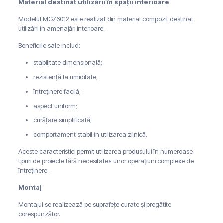
Material destinat utilizării în spații interioare
Modelul MG76012 este realizat din material compozit destinat
utilizării în amenajări interioare.
Beneficiile sale includ:
stabilitate dimensională;
rezistență la umiditate;
întreținere facilă;
aspect uniform;
curățare simplificată;
comportament stabil în utilizarea zilnică.
Aceste caracteristici permit utilizarea produsului în numeroase
tipuri de proiecte fără necesitatea unor operațiuni complexe de
întreținere.
Montaj
Montajul se realizează pe suprafețe curate și pregătite
corespunzător.