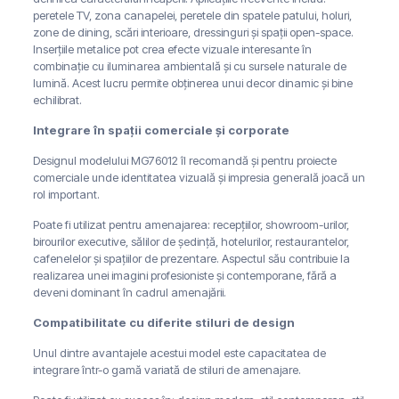
peretele TV, zona canapelei, peretele din spatele patului, holuri,
zone de dining, scări interioare, dressinguri și spații open-space.
Inserțiile metalice pot crea efecte vizuale interesante în
combinație cu iluminarea ambientală și cu sursele naturale de
lumină. Acest lucru permite obținerea unui decor dinamic și bine
echilibrat.
Integrare în spații comerciale și corporate
Designul modelului MG76012 îl recomandă și pentru proiecte
comerciale unde identitatea vizuală și impresia generală joacă un
rol important.
Poate fi utilizat pentru amenajarea: recepțiilor, showroom-urilor,
birourilor executive, sălilor de ședință, hotelurilor, restaurantelor,
cafenelelor și spațiilor de prezentare. Aspectul său contribuie la
realizarea unei imagini profesioniste și contemporane, fără a
deveni dominant în cadrul amenajării.
Compatibilitate cu diferite stiluri de design
Unul dintre avantajele acestui model este capacitatea de
integrare într-o gamă variată de stiluri de amenajare.