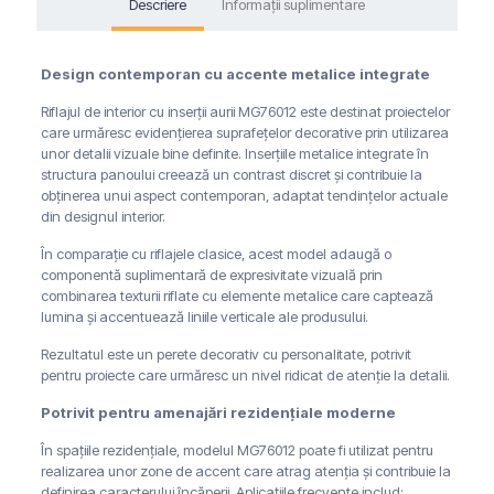
Descriere
Informații suplimentare
Design contemporan cu accente metalice integrate
Riflajul de interior cu inserții aurii MG76012 este destinat proiectelor
care urmăresc evidențierea suprafețelor decorative prin utilizarea
unor detalii vizuale bine definite. Inserțiile metalice integrate în
structura panoului creează un contrast discret și contribuie la
obținerea unui aspect contemporan, adaptat tendințelor actuale
din designul interior.
În comparație cu riflajele clasice, acest model adaugă o
componentă suplimentară de expresivitate vizuală prin
combinarea texturii riflate cu elemente metalice care captează
lumina și accentuează liniile verticale ale produsului.
Rezultatul este un perete decorativ cu personalitate, potrivit
pentru proiecte care urmăresc un nivel ridicat de atenție la detalii.
Potrivit pentru amenajări rezidențiale moderne
În spațiile rezidențiale, modelul MG76012 poate fi utilizat pentru
realizarea unor zone de accent care atrag atenția și contribuie la
definirea caracterului încăperii. Aplicațiile frecvente includ: