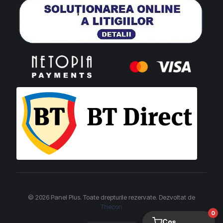
© 2026 Panel Plus. Toate drepturile rezervate. Dezvoltat de
Thecon
0
Coș