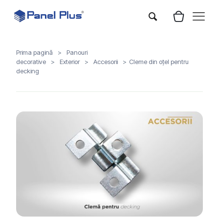
Prima pagină
>
Panouri
decorative
>
Exterior
>
Accesorii
>
Cleme din oțel pentru
decking