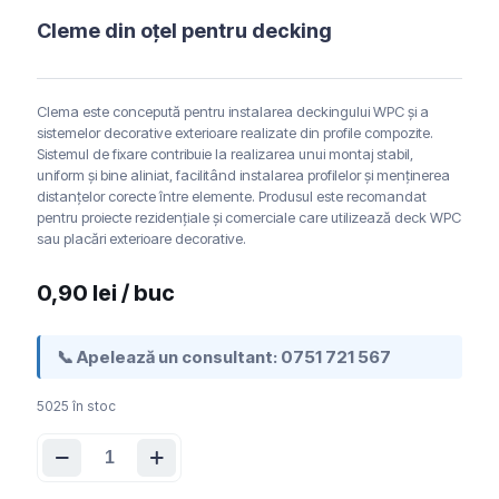
Cleme din oțel pentru decking
Clema este concepută pentru instalarea deckingului WPC și a
sistemelor decorative exterioare realizate din profile compozite.
Sistemul de fixare contribuie la realizarea unui montaj stabil,
uniform și bine aliniat, facilitând instalarea profilelor și menținerea
distanțelor corecte între elemente. Produsul este recomandat
pentru proiecte rezidențiale și comerciale care utilizează deck WPC
sau placări exterioare decorative.
0,90
lei
/ buc
📞 Apelează un consultant:
0751 721 567
5025 în stoc
Cantitate
Cleme
din