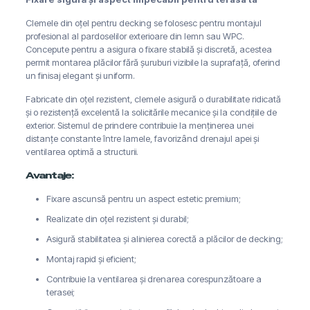
Clemele din oțel pentru decking se folosesc pentru montajul
profesional al pardoselilor exterioare din lemn sau WPC.
Concepute pentru a asigura o fixare stabilă și discretă, acestea
permit montarea plăcilor fără șuruburi vizibile la suprafață, oferind
un finisaj elegant și uniform.
Fabricate din oțel rezistent, clemele asigură o durabilitate ridicată
și o rezistență excelentă la solicitările mecanice și la condițiile de
exterior. Sistemul de prindere contribuie la menținerea unei
distanțe constante între lamele, favorizând drenajul apei și
ventilarea optimă a structurii.
Avantaje:
Fixare ascunsă pentru un aspect estetic premium;
Realizate din oțel rezistent și durabil;
Asigură stabilitatea și alinierea corectă a plăcilor de decking;
Montaj rapid și eficient;
Contribuie la ventilarea și drenarea corespunzătoare a
terasei;