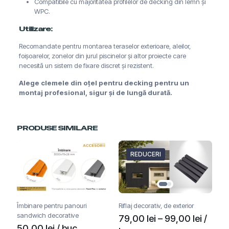
Compatibile cu majoritatea profilelor de decking din lemn și
WPC.
Utilizare:
Recomandate pentru montarea teraselor exterioare, aleilor,
foișoarelor, zonelor din jurul piscinelor și altor proiecte care
necesită un sistem de fixare discret și rezistent.
Alege clemele din oțel pentru decking pentru un
montaj profesional, sigur și de lungă durată.
PRODUSE SIMILARE
REDUCERI
Îmbinare pentru panouri
Riflaj decorativ, de exterior
sandwich decorative
Interva
79,00
lei
–
99,00
lei
/
50,00
lei
/ buc