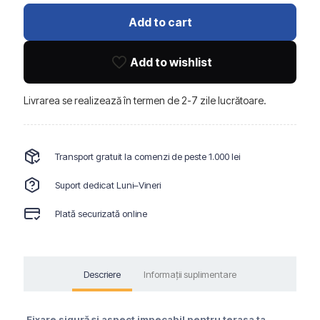
oțel
pentru
Add to cart
decking
Add to wishlist
Livrarea se realizează în termen de 2-7 zile lucrătoare.
Transport gratuit la comenzi de peste 1.000 lei
Suport dedicat Luni–Vineri
Plată securizată online
Descriere
Informații suplimentare
Fixare sigură și aspect impecabil pentru terasa ta