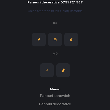
Panouri decorative 0751 721 567
în
alese
pagina
în
Calea Smardan nr. 29, Galati, Romania
produsului.
pagina
produsului.
RO
MD
Meniu
Panouri sandwich
Panouri decorative