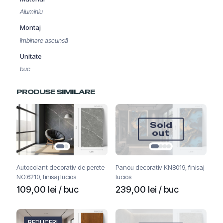
Aluminiu
Montaj
îmbinare ascunsă
Unitate
buc
PRODUSE SIMILARE
Sold
out
Autocolant decorativ de perete
Panou decorativ KN8019, finisaj
NO:6210, finisaj lucios
lucios
109,00
lei
/ buc
239,00
lei
/ buc
REDUCERI