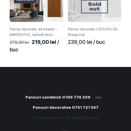
Sold
out
Panou decorativ de interior –
Panou decorativ C513303-54,
M80105 PVC, textură lemn
finisaj mat
Prețul
Prețul
219,00
lei
/
239,00
lei
/ buc
279,00
lei
inițial
curent
buc
a
este:
fost:
219,00 lei.
279,00 lei.
Panouri sandwich 0749 774 209
sau
Panouri decorative 0751 721 567
Calea Smardan nr. 29, Galati, Romania