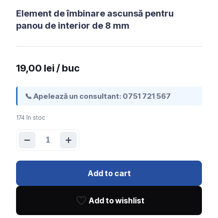
Element de îmbinare ascunsă pentru
panou de interior de 8 mm
19,00
lei
/ buc
📞 Apelează un consultant:
0751 721 567
174 în stoc
Cantitate
Element
de
îmbinare
ascunsă
Add to cart
pentru
panou
de
Add to wishlist
interior
de