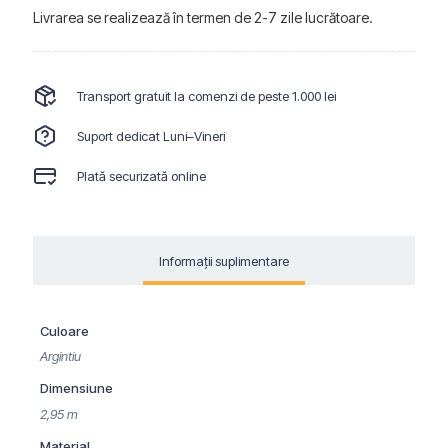
8
Livrarea se realizează în termen de 2-7 zile lucrătoare.
mm
Transport gratuit la comenzi de peste 1.000 lei
Suport dedicat Luni–Vineri
Plată securizată online
Informații suplimentare
Culoare
Argintiu
Dimensiune
2,95 m
Material