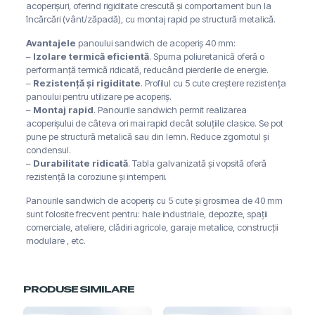
acoperișuri, oferind rigiditate crescută și comportament bun la
încărcări (vânt/zăpadă), cu montaj rapid pe structură metalică.
Avantajele
panoului sandwich de acoperiș 40 mm:
–
Izolare termică eficientă
. Spuma poliuretanică oferă o
performanță termică ridicată, reducând pierderile de energie.
–
Rezistență și rigiditate
. Profilul cu 5 cute creștere rezistența
panoului pentru utilizare pe acoperiș.
–
Montaj rapid
. Panourile sandwich permit realizarea
acoperișului de câteva ori mai rapid decât soluțiile clasice. Se pot
pune pe structură metalică sau din lemn. Reduce zgomotul și
condensul.
–
Durabilitate ridicată
. Tabla galvanizată și vopsită oferă
rezistență la coroziune și intemperii.
Panourile sandwich de acoperiș cu 5 cute și grosimea de 40 mm
sunt folosite frecvent pentru: hale industriale, depozite, spații
comerciale, ateliere, clădiri agricole, garaje metalice, construcții
modulare , etc.
PRODUSE SIMILARE