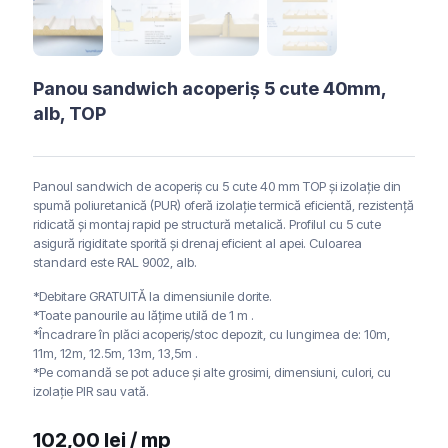
Panou sandwich acoperiș 5 cute 40mm,
alb, TOP
Panoul sandwich de acoperiș cu 5 cute 40 mm TOP și izolație din
spumă poliuretanică (PUR) oferă izolație termică eficientă, rezistență
ridicată și montaj rapid pe structură metalică. Profilul cu 5 cute
asigură rigiditate sporită și drenaj eficient al apei. Culoarea
standard este RAL 9002, alb.
*Debitare GRATUITĂ la dimensiunile dorite.
*Toate panourile au lățime utilă de 1 m .
*Încadrare în plăci acoperiș/stoc depozit, cu lungimea de: 10m,
11m, 12m, 12.5m, 13m, 13,5m .
*Pe comandă se pot aduce și alte grosimi, dimensiuni, culori, cu
izolație PIR sau vată.
102,00
lei
/ mp