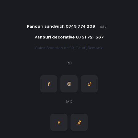
Panouri sandwich 0749 774 209
sau
Panouri decorative 0751 721 567
Calea Smardan nr. 29, Galati, Romania
RO
MD