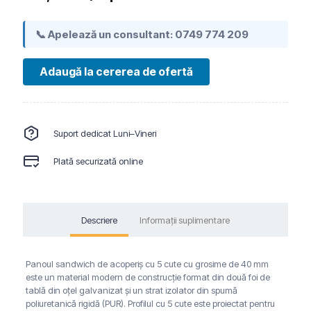
📞 Apelează un consultant:
0749 774 209
Adaugă la cererea de ofertă
Suport dedicat Luni–Vineri
Plată securizată online
Descriere
Informații suplimentare
Panoul sandwich de acoperiș cu 5 cute cu grosime de 40 mm
este un material modern de construcție format din două foi de
tablă din oțel galvanizat și un strat izolator din spumă
poliuretanică rigidă (PUR). Profilul cu 5 cute este proiectat pentru