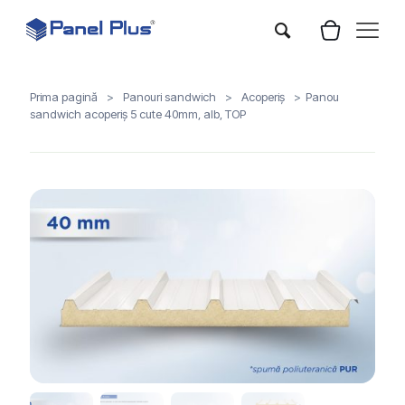
Prima pagină
>
Panouri sandwich
>
Acoperiș
>
Panou
sandwich acoperiș 5 cute 40mm, alb, TOP