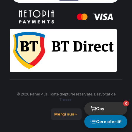
© 2026 Panel Plus. Toate drepturile rezervate. Dezvoltat de
Thecon
0
Coș
Mergi sus
Cere ofertă!