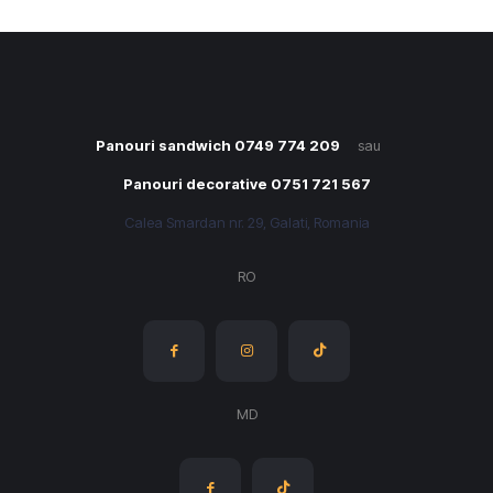
Panouri sandwich 0749 774 209
sau
Panouri decorative 0751 721 567
Calea Smardan nr. 29, Galati, Romania
RO
MD