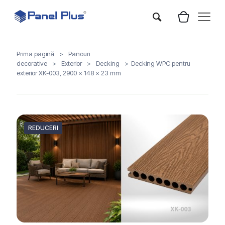
Prima pagină
>
Panouri
decorative
>
Exterior
>
Decking
>
Decking WPC pentru
exterior XK-003, 2900 x 148 x 23 mm
REDUCERI