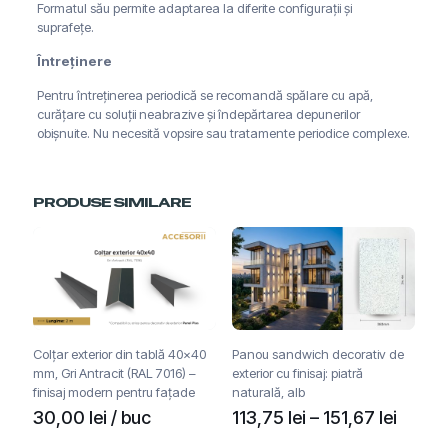
Formatul său permite adaptarea la diferite configurații și
suprafețe.
Întreținere
Pentru întreținerea periodică se recomandă spălare cu apă,
curățare cu soluții neabrazive și îndepărtarea depunerilor
obișnuite. Nu necesită vopsire sau tratamente periodice complexe.
PRODUSE SIMILARE
Colțar exterior din tablă 40×40
Panou sandwich decorativ de
mm, Gri Antracit (RAL 7016) –
exterior cu finisaj: piatră
finisaj modern pentru fațade
naturală, alb
Interv
30,00
lei
/ buc
113,75
lei
–
151,67
lei
de
Acest