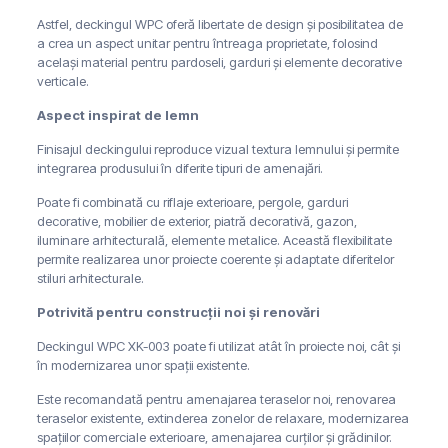
Astfel, deckingul WPC oferă libertate de design și posibilitatea de
a crea un aspect unitar pentru întreaga proprietate, folosind
același material pentru pardoseli, garduri și elemente decorative
verticale.
Aspect inspirat de lemn
Finisajul deckingului reproduce vizual textura lemnului și permite
integrarea produsului în diferite tipuri de amenajări.
Poate fi combinată cu riflaje exterioare, pergole, garduri
decorative, mobilier de exterior, piatră decorativă, gazon,
iluminare arhitecturală, elemente metalice. Această flexibilitate
permite realizarea unor proiecte coerente și adaptate diferitelor
stiluri arhitecturale.
Potrivită pentru construcții noi și renovări
Deckingul WPC XK-003 poate fi utilizat atât în proiecte noi, cât și
în modernizarea unor spații existente.
Este recomandată pentru amenajarea teraselor noi, renovarea
teraselor existente, extinderea zonelor de relaxare, modernizarea
spațiilor comerciale exterioare, amenajarea curților și grădinilor.