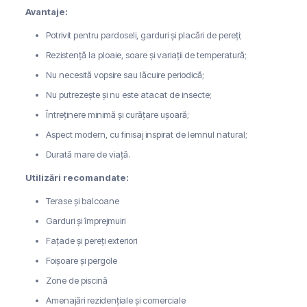
Avantaje:
Potrivit pentru pardoseli, garduri și placări de pereți;
Rezistență la ploaie, soare și variații de temperatură;
Nu necesită vopsire sau lăcuire periodică;
Nu putrezește și nu este atacat de insecte;
Întreținere minimă și curățare ușoară;
Aspect modern, cu finisaj inspirat de lemnul natural;
Durată mare de viață.
Utilizări recomandate:
Terase și balcoane
Garduri și împrejmuiri
Fațade și pereți exteriori
Foișoare și pergole
Zone de piscină
Amenajări rezidențiale și comerciale