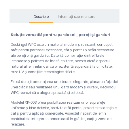
Descriere
Informații suplimentare
Soluție versatilă pentru pardoseli, pereți și garduri
Deckingul WPC este un material modern și rezistent, conceput
atât pentru pardoseli exterioare, cât și pentru placări decorative
ale pereților și gardurilor. Datorită combinației dintre fibrele
lemnoase și polimerii de înaltă calitate, acesta oferă aspectul
natural al lemnului, dar cu o rezistență superioară la umiditate,
raze UV și condiții meteorologice dificile.
Fie că dorești amenajarea unei terase elegante, placarea fațadei
unei clădiri sau realizarea unui gard modern și durabil, deckingul
WPC reprezintă o alegere practică și estetică.
Modelul XK-003 oferă posibilitatea realizării unor suprafețe
uniforme și bine definite, potrivite atât pentru proiecte rezidențiale,
cât și pentru aplicații comerciale. Aspectul inspirat de lemn
contribuie la integrarea armonioasă în grădini, curți și zone de
relaxare.