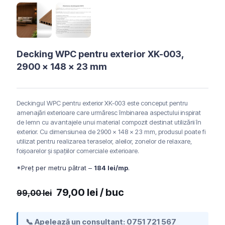
Decking WPC pentru exterior XK-003,
2900 x 148 x 23 mm
Deckingul WPC pentru exterior XK-003 este conceput pentru
amenajări exterioare care urmăresc îmbinarea aspectului inspirat
de lemn cu avantajele unui material compozit destinat utilizării în
exterior. Cu dimensiunea de 2900 x 148 x 23 mm, produsul poate fi
utilizat pentru realizarea teraselor, aleilor, zonelor de relaxare,
foișoarelor și spațiilor comerciale exterioare.
*Preț per metru pătrat –
184 lei/mp
.
Prețul
Prețul
79,00
lei
/ buc
99,00
lei
inițial
curent
a
este:
📞 Apelează un consultant:
0751 721 567