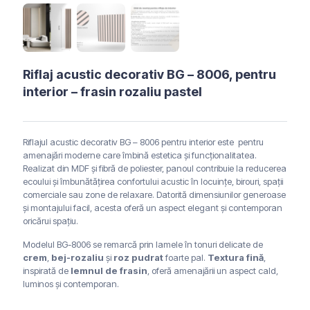
Riflaj acustic decorativ BG – 8006, pentru
interior – frasin rozaliu pastel
Riflajul acustic decorativ BG – 8006 pentru interior este pentru
amenajări moderne care îmbină estetica și funcționalitatea.
Realizat din MDF și fibră de poliester, panoul contribuie la reducerea
ecoului și îmbunătățirea confortului acustic în locuințe, birouri, spații
comerciale sau zone de relaxare. Datorită dimensiunilor generoase
și montajului facil, acesta oferă un aspect elegant și contemporan
oricărui spațiu.
Modelul BG-8006 se remarcă prin lamele în tonuri delicate de
crem
,
bej-rozaliu
și
roz pudrat
foarte pal.
Textura fină
,
inspirată de
lemnul de frasin
, oferă amenajării un aspect cald,
luminos și contemporan.