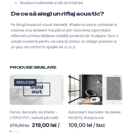
Studiouri multimedia și săli de întâlnire
De ce să alegi un riflaj acustic?
Pe lângă impactul vizual deosebit, riflajele acustice contribuie la
crearea unui ambient mai plăcut prin reducerea zgomotelor
reflectate și îmbunătățirea clarității sunetului din încăpere. Sunt o
soluție modernă pentru cei care își doresc un design premium și
un plus de confort în spațiile de zi cu zi.
PRODUSE SIMILARE
REDUCERI
Sold
out
Panou decorativ de interior –
Autocolant decorativ de perete
L70103 PVC, textură pânzată
NO:6210, finisaj lucios
Prețul
Prețul
219,00
lei
/
109,00
lei
/ buc
279,00
lei