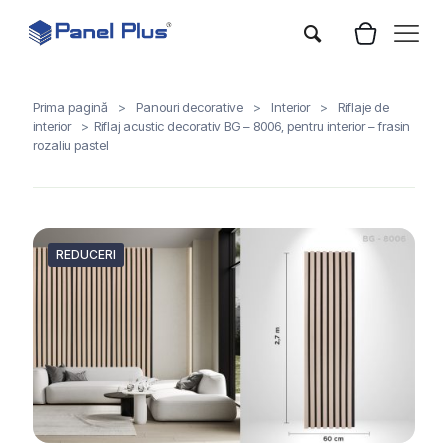
Prima pagină
>
Panouri decorative
>
Interior
>
Riflaje de
interior
>
Riflaj acustic decorativ BG – 8006, pentru interior – frasin
rozaliu pastel
REDUCERI