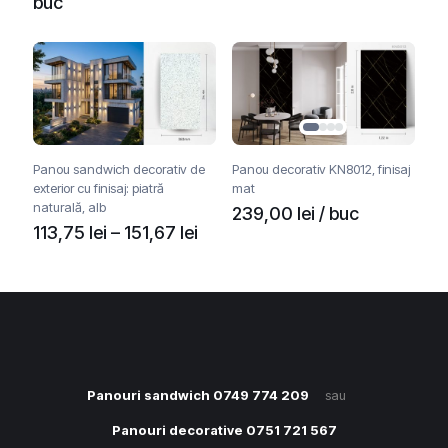
inițial
curent
buc
a
este:
fost:
219,00 lei.
279,00 lei.
Panou sandwich decorativ de
Panou decorativ KN8012, finisaj
exterior cu finisaj: piatră
mat
naturală, alb
239,00
lei
/ buc
Interval
113,75
lei
–
151,67
lei
de
Acest
produs
prețuri:
are
113,75 lei
mai
până
multe
la
variații.
Opțiunile
151,67 lei
pot
Panouri sandwich 0749 774 209
sau
fi
Panouri decorative 0751 721 567
alese