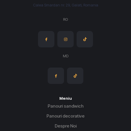
în
Calea Smardan nr. 29, Galati, Romania
pagina
produsului.
RO
MD
Meniu
Panouri sandwich
Panouri decorative
Despre Noi