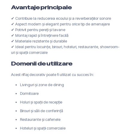
Avantaje principale
✔ Contribuie la reducerea ecoului și a reverberațiilor sonore
✔ Aspect modern și elegant pentru orice tip de amenajare
✔ Potrivit pentru pereți și tavane
✔ Montaj rapid și întreținere facilă
✔ Materiale rezistente și durabile
✔ Ideal pentru locuințe, birouri, hoteluri, restaurante, showroom-
uri și spații comerciale
Domenii de utilizare
Acest riflaj decorativ poate fi utilizat cu succes în:
Livinguri și zone de dining
Dormitoare
Holuri și spații de recepție
Birouri și săli de conferință
Restaurante și cafenele
Hoteluri și spații comerciale