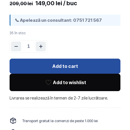
Prețul
Prețul
149,00
lei
/ buc
209,00
lei
inițial
curent
a
este:
📞 Apelează un consultant:
0751 721 567
fost:
149,00 lei.
35 în stoc
209,00 lei.
Cantitate
Riflaj
acustic
decorativ
BG
Add to cart
-
8006,
pentru
Add to wishlist
interior
-
frasin
Livrarea se realizează în termen de 2-7 zile lucrătoare.
rozaliu
pastel
Transport gratuit la comenzi de peste 1.000 lei