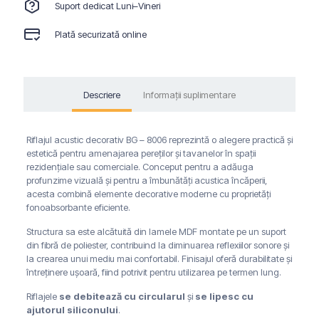
Suport dedicat Luni–Vineri
Plată securizată online
Descriere
Informații suplimentare
Riflajul acustic decorativ BG – 8006 reprezintă o alegere practică și
estetică pentru amenajarea pereților și tavanelor în spații
rezidențiale sau comerciale. Conceput pentru a adăuga
profunzime vizuală și pentru a îmbunătăți acustica încăperii,
acesta combină elemente decorative moderne cu proprietăți
fonoabsorbante eficiente.
Structura sa este alcătuită din lamele MDF montate pe un suport
din fibră de poliester, contribuind la diminuarea reflexiilor sonore și
la crearea unui mediu mai confortabil. Finisajul oferă durabilitate și
întreținere ușoară, fiind potrivit pentru utilizarea pe termen lung.
Riflajele
se debitează cu circularul
și
se lipesc cu
ajutorul siliconului
.